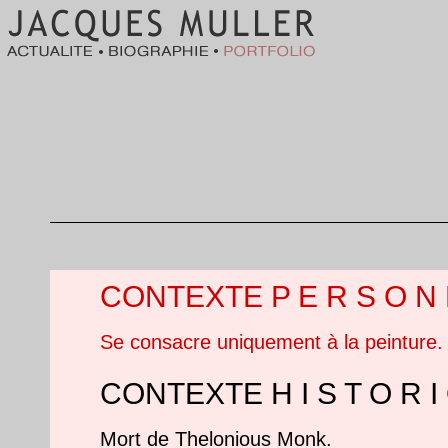
CONTEXTE P E R S O N 
Se consacre uniquement à la peinture.
CONTEXTE H I S T O R I
Mort de Thelonious Monk.